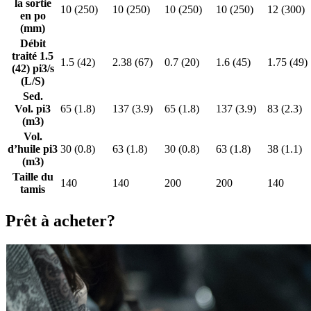
la sortie
10 (250)
10 (250)
10 (250)
10 (250)
12 (300)
en po
(mm)
Débit
traité 1.5
1.5 (42)
2.38 (67)
0.7 (20)
1.6 (45)
1.75 (49)
(42) pi3/s
(L/S)
Sed.
Vol. pi3
65 (1.8)
137 (3.9)
65 (1.8)
137 (3.9)
83 (2.3)
(m3)
Vol.
d’huile pi3
30 (0.8)
63 (1.8)
30 (0.8)
63 (1.8)
38 (1.1)
(m3)
Taille du
140
140
200
200
140
tamis
Prêt à acheter?