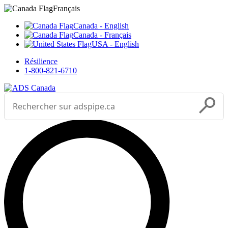
Sélectionnez votre langue



___
Français
Canada - English
Canada - Français
USA - English
Résilience
1-800-821-6710
Effectuer une recherche
Soumettr