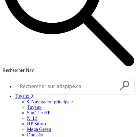
Rechercher
Nav
Effectuer une recherche
Soumettr
Tuyaux
Navigation principale
Tuyaux
SaniTite HP
N-12
HP Storm
Mega Green
Duraslot