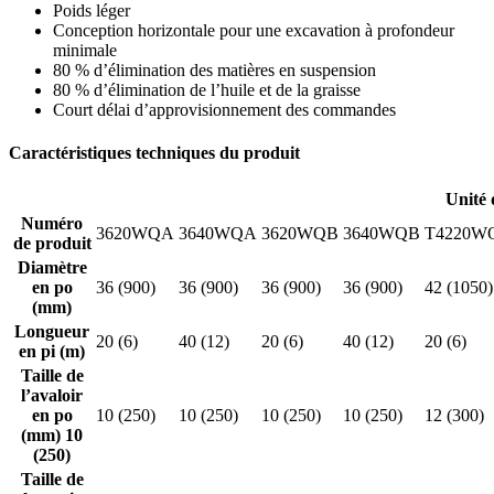
Poids léger
Conception horizontale pour une excavation à profondeur
minimale
80 % d’élimination des matières en suspension
80 % d’élimination de l’huile et de la graisse
Court délai d’approvisionnement des commandes
Caractéristiques techniques du produit
Unité
Numéro
3620WQA
3640WQA
3620WQB
3640WQB
T4220W
de produit
Diamètre
en po
36 (900)
36 (900)
36 (900)
36 (900)
42 (1050)
(mm)
Longueur
20 (6)
40 (12)
20 (6)
40 (12)
20 (6)
en pi (m)
Taille de
l’avaloir
en po
10 (250)
10 (250)
10 (250)
10 (250)
12 (300)
(mm) 10
(250)
Taille de