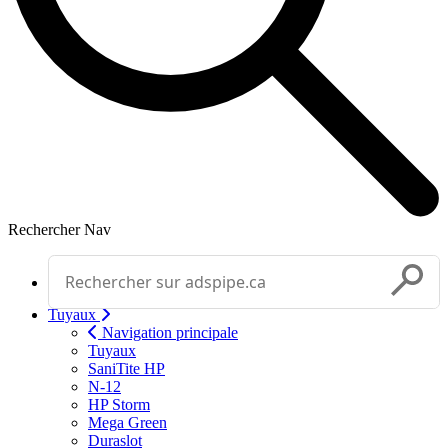
Rechercher
Nav
Effectuer une recherche
Soumettr
Tuyaux
Navigation principale
Tuyaux
SaniTite HP
N-12
HP Storm
Mega Green
Duraslot