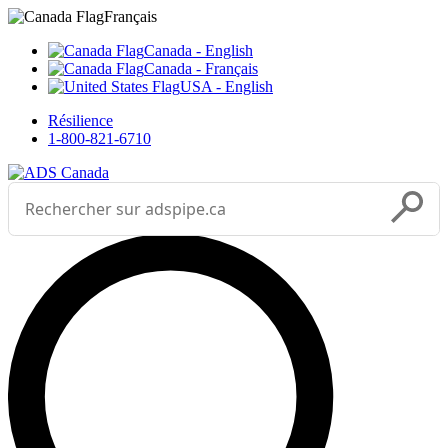
Sélectionnez votre langue



___
Français
Canada - English
Canada - Français
USA - English
Résilience
1-800-821-6710
Effectuer une recherche
Soumettr