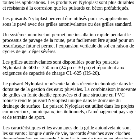
toutes les applications. Les produits en Nyloplast sont plus durables
et résistants à la corrosion que les puisards en béton préfabriqués.
Les puisards Nyloplast peuvent être utilisés pour les applications
sous le pavé avec des grilles autonivelantes ou des grilles standard.
Un système autonivelant permet une installation rapide pendant le
processus de pavage de la route, peut facilement être ajusté pour un
resurfaçage futur et permet l’expansion verticale du sol en raison de
cycles de gel-dégel sévères.
Les grilles autonivelantes sont disponibles pour les puisards
Nyloplast de 600 et 750 mm (24 po et 30 po) et répondent aux
exigences de capacité de charge CL-625 (HS-20).
Le puisard Nyloplast représente la plus récente technologie dans le
domaine de la gestion des eaux pluviales. La combinaison innovante
de grilles en fonte ductile éprouvées et d’une structure en PVC
robuste rend le puisard Nyloplast unique dans le domaine du
drainage de surface. Le puisard Nyloplast est utilisé dans les projets
commerciaux, municipaux, institutionnels, d’aménagement paysager
et de terrains de sport.
Les caractéristiques et les avantages de la grille autonivelante sont
les suivants : longue durée de vie, raccords étanches avec cloches
thermoformées, se raccorde à tous les types de tuyaux en plastique,