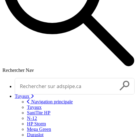
Rechercher
Nav
Effectuer une recherche
Soumettr
Tuyaux
Navigation principale
Tuyaux
SaniTite HP
N-12
HP Storm
Mega Green
Duraslot