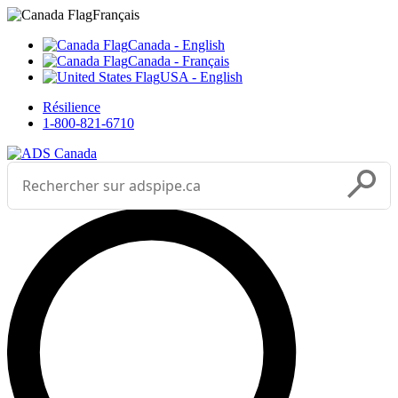
Sélectionnez votre langue



___
Français
Canada - English
Canada - Français
USA - English
Résilience
1-800-821-6710
Effectuer une recherche
Soumettr