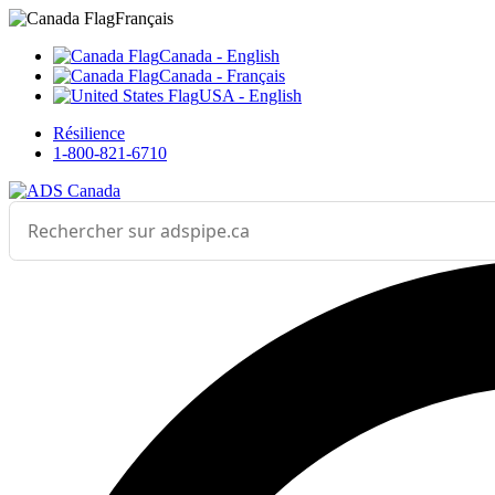
Sélectionnez votre langue



___
Français
Canada - English
Canada - Français
USA - English
Résilience
1-800-821-6710
Effectuer une recherche