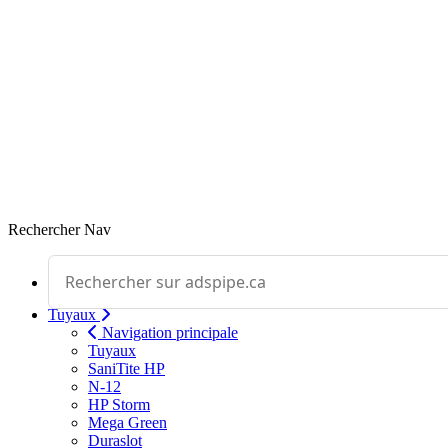
Rechercher
Nav
Effectuer une recherche
Tuyaux
Navigation principale
Tuyaux
SaniTite HP
N-12
HP Storm
Mega Green
Duraslot