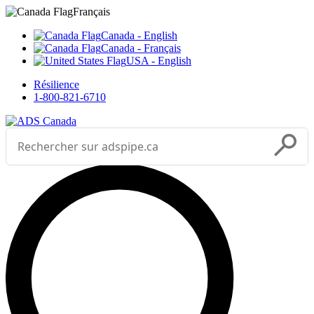
Sélectionnez votre langue



___
Français
Canada - English
Canada - Français
USA - English
Résilience
1-800-821-6710
Effectuer une recherche
Soumettr