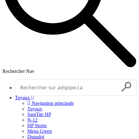
Rechercher
Nav
Effectuer une recherche
Soumettr
Tuyaux
Navigation principale
Tuyaux
SaniTite HP
N-12
HP Storm
Mega Green
Duraslot