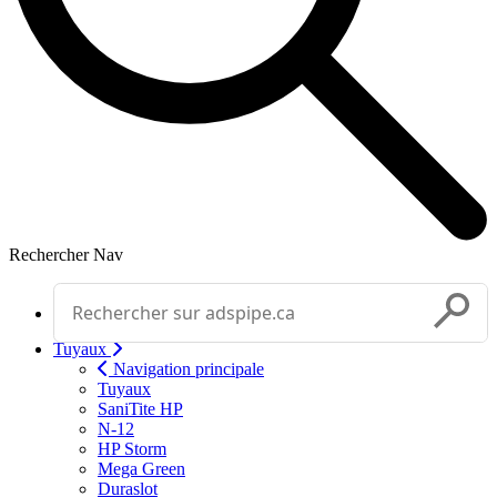
Rechercher
Nav
Effectuer une recherche
Soumettr
Tuyaux
Navigation principale
Tuyaux
SaniTite HP
N-12
HP Storm
Mega Green
Duraslot