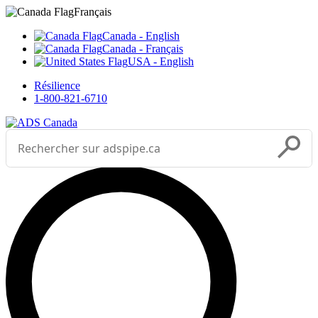
Sélectionnez votre langue



___
Français
Canada - English
Canada - Français
USA - English
Résilience
1-800-821-6710
Effectuer une recherche
Soumettr