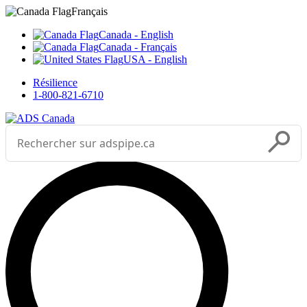
Sélectionnez votre langue



___
Français
Canada - English
Canada - Français
USA - English
Résilience
1-800-821-6710
Effectuer une recherche
Soumettr