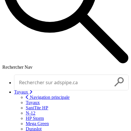
Rechercher
Nav
Effectuer une recherche
Soumettr
Tuyaux
Navigation principale
Tuyaux
SaniTite HP
N-12
HP Storm
Mega Green
Duraslot