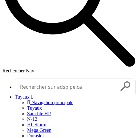
Rechercher
Nav
Effectuer une recherche
Soumettr
Tuyaux
Navigation principale
Tuyaux
SaniTite HP
N-12
HP Storm
Mega Green
Duraslot