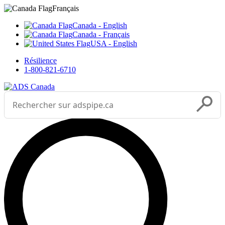
Sélectionnez votre langue



___
Français
Canada - English
Canada - Français
USA - English
Résilience
1-800-821-6710
Effectuer une recherche
Soumettr