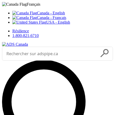
Sélectionnez votre langue



___
Français
Canada - English
Canada - Français
USA - English
Résilience
1-800-821-6710
Effectuer une recherche
Soumettr