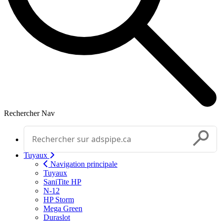
Rechercher
Nav
Effectuer une recherche
Soumettr
Tuyaux
Navigation principale
Tuyaux
SaniTite HP
N-12
HP Storm
Mega Green
Duraslot