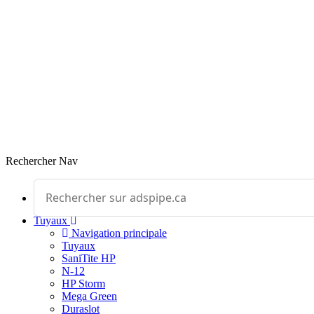
Rechercher
Nav
Effectuer une recherche
Tuyaux
Navigation principale
Tuyaux
SaniTite HP
N-12
HP Storm
Mega Green
Duraslot