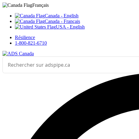
Sélectionnez votre langue



___
Français
Canada - English
Canada - Français
USA - English
Résilience
1-800-821-6710
Effectuer une recherche