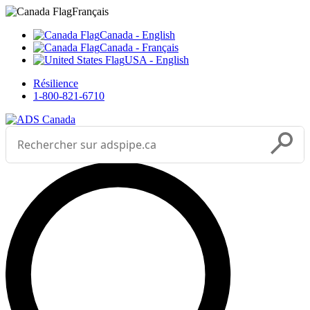
Sélectionnez votre langue



___
Français
Canada - English
Canada - Français
USA - English
Résilience
1-800-821-6710
Effectuer une recherche
Soumettr