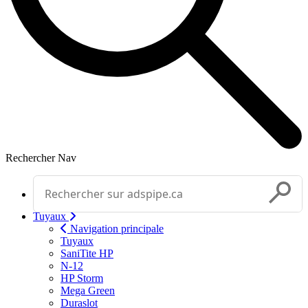
Rechercher
Nav
Effectuer une recherche
Soumettr
Tuyaux
Navigation principale
Tuyaux
SaniTite HP
N-12
HP Storm
Mega Green
Duraslot