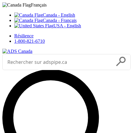
Sélectionnez votre langue



___
Français
Canada - English
Canada - Français
USA - English
Résilience
1-800-821-6710
Effectuer une recherche
Soumettr