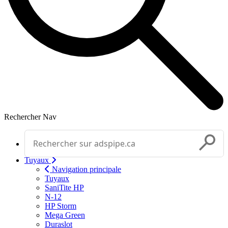
Rechercher
Nav
Effectuer une recherche
Soumettr
Tuyaux
Navigation principale
Tuyaux
SaniTite HP
N-12
HP Storm
Mega Green
Duraslot