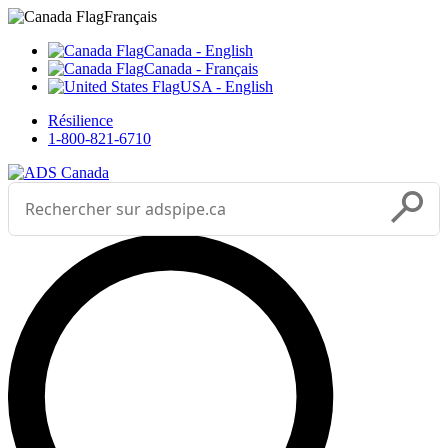
Sélectionnez votre langue



___
Français
Canada - English
Canada - Français
USA - English
Résilience
1-800-821-6710
Effectuer une recherche
Soumettr