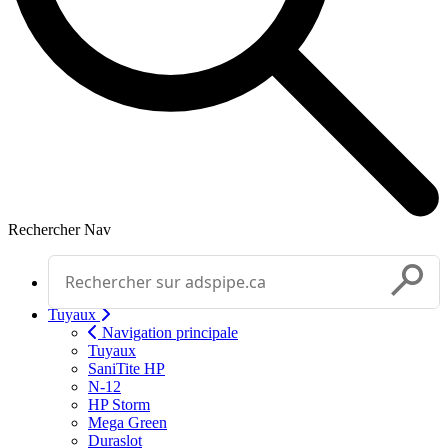
Rechercher
Nav
Effectuer une recherche
Soumettr
Tuyaux
Navigation principale
Tuyaux
SaniTite HP
N-12
HP Storm
Mega Green
Duraslot