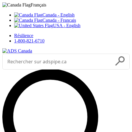
Sélectionnez votre langue



___
Français
Canada - English
Canada - Français
USA - English
Résilience
1-800-821-6710
Effectuer une recherche
Soumettr