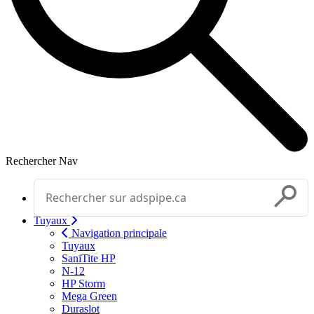
Rechercher
Nav
Effectuer une recherche
Soumettr
Tuyaux
Navigation principale
Tuyaux
SaniTite HP
N-12
HP Storm
Mega Green
Duraslot