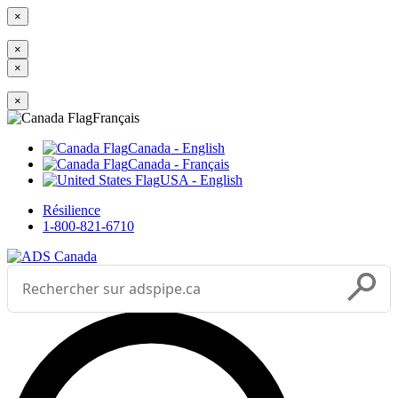



___
×
×
×
×
Sélectionnez votre langue
Français
Canada - English
Canada - Français
USA - English
Résilience
1-800-821-6710
Effectuer une recherche
Soumettr