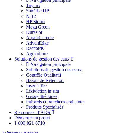
Navigation principale
Tuyaux
SaniTite HP
N-12
HP Storm
Mega Green
Duraslot
À paroi simple
AdvanEdge
Raccords
Agriculture
Solutions de gestion des eaux
Navigation principale
Solutions de gestion des eaux
Contrôle Qualitatif
Bassin de Rétention
Inserta Tee
Lixiviation in situ
Géosynthétiques
Puisards et tranchées drainantes
Produits Spécialisés
Ressources d’ADS
Démarrer un projet
1-800-821-6710