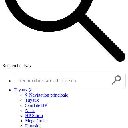
Rechercher
Nav
Effectuer une recherche
Soumettr
Tuyaux
Navigation principale
Tuyaux
SaniTite HP
N-12
HP Storm
Mega Green
Duraslot